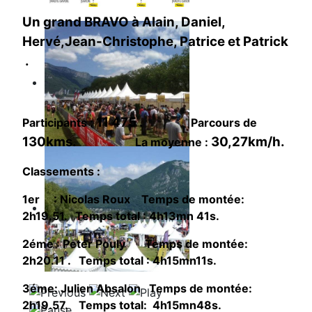
Un grand BRAVO à Alain, Daniel,
Hervé,Jean-Christophe, Patrice et Patrick
.
11 475 .
Participants :
Parcours de
130kms.
30,27km/h.
La moyenne :
Classements :
1er : Nicolas Roux Temps de montée:
2h19.51. Temps total : 4h13mn 41s.
2éme : Peter Pouly Temps de montée:
2h20.11 . Temps total : 4h15mn11s.
3éme: Julien Absalon Temps de montée:
2h19.57. Temps total: 4h15mn48s.