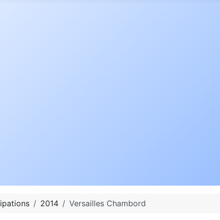
ipations
2014
Versailles Chambord