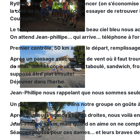
Rythme tranquille pour commencer (on s'économise en 
la côte de la Vacheresse (pour essayer de retrouver 
Courcelle).
Le temps s'est mis au beau, un beau ciel bleu nous 
On attend Jean-phillipe... qui arrive... téléphone à l'
Premier contrôle, 50 km après le départ, remplissage
Après un passage avec un peu de vent où il faut trouve
de midi. Sachet copieux (pain, taboulé, sandwich, fr
supposé être plat ensuite!
Déjeuner dans l'herbe
Jean-Phillipe nous rappelant que nous sommes seulem
Un petit arrêt à 150km. Dans notre groupe on goûte à 
Après plusieurs grandes lignes droites, nous voilà e
Jean-Phillipe +6km, mais quand on aime on ne compte
Séances photos pour ces dames... et leurs braves de