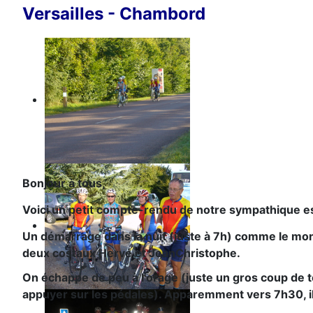
Versailles - Chambord
Bonjour à tous,
Voici un petit compte-rendu de notre sympathique e
Un démarrage dans la nuit (juste à 7h) comme le montre
deux costaux Hervé et JeanChristophe.
On échappe de peu à l'orage (juste un gros coup de 
appuyer sur les pédales). Apparemment vers 7h30, il y