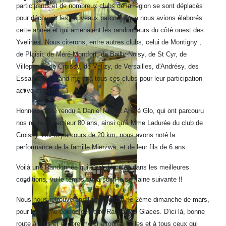
participants et de nombreux clubs de la région se sont déplacés
pour découvrir les nouveaux parcours que nous avions élaborés
cette année et qui amenaient les randonneurs du côté ouest des
Yvelines. Nous citerons, entre autres clubs, celui de Montigny ,
de Plaisir, de Méré-Montfort, de Bailly-Noisy, de St Cyr, de
Villepreux, de Croissy, de Vélizy, de Versailles, d'Andrésy, des
Essarts. Un grand merci à tous ces clubs pour leur participation
active et fidèle.
Honneur a été rendu à Daniel Nay et André Glo, qui ont parcouru
nos routes avec leur 80 ans, ainsi qu'à Mme Ladurée du club de
Croissy. Sur le parcours de 20 km, nous avons noté la
performance de la famille Mierzwa, et de leur fils de 6 ans.
Voilà une Randonnée qui s'est déroulée dans les meilleures
conditions, vu le temps qui a suivi la semaine suivante !!
Nous nous retrouverons l'an prochain, le 2ème dimanche de mars,
pour la 32ème édition de notre Rallye des Glaces. D'ici là, bonne
route à tous et encore merci à toutes celles et à tous ceux qui