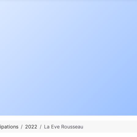
ipations
2022
La Eve Rousseau