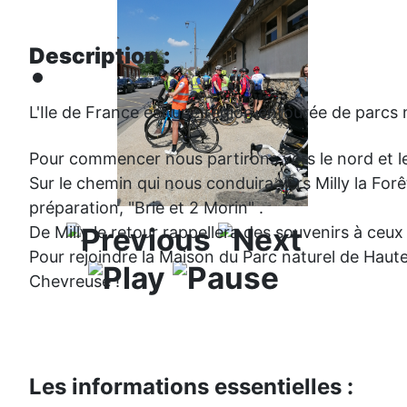
Description :
L'Ile de France est une région entourée de parcs
Pour commencer nous partirons vers le nord et le 
Sur le chemin qui nous conduira vers Milly la For
préparation, "Brie et 2 Morin" .
De Milly le retour rappellera des souvenirs à ceux
Pour rejoindre la Maison du Parc naturel de Haut
Chevreuse !
Les informations essentielles :