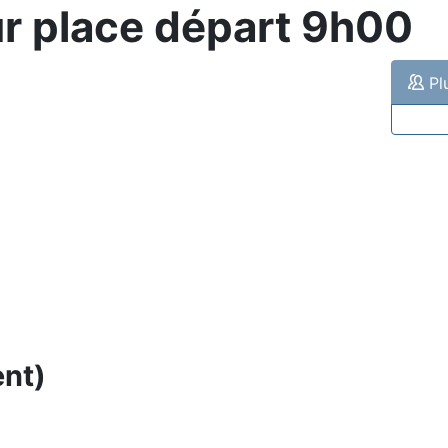
ur place départ 9h00
Plu
ent)