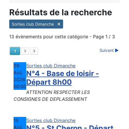
Résultats de la recherche
Sorties club Dimanche
13 évènements pour cette catégorie
- Page 1 / 3
Suivant
1
2
3
09
Sorties club Dimanche
N°4 - Base de loisir -
Aoû
2026
Départ 8h00
00:00
ATTENTION RESPECTER LES
CONSIGNES DE DEPLASSEMENT
16
Sorties club Dimanche
N°5 - St Cheron - Départ
Aoû