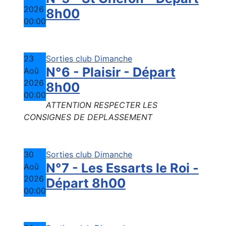
2026
8h00
00:00
23
Sorties club Dimanche
N°6 - Plaisir - Départ
Aoû
2026
8h00
00:00
ATTENTION RESPECTER LES
CONSIGNES DE DEPLASSEMENT
30
Sorties club Dimanche
N°7 - Les Essarts le Roi -
Aoû
2026
Départ 8h00
00:00